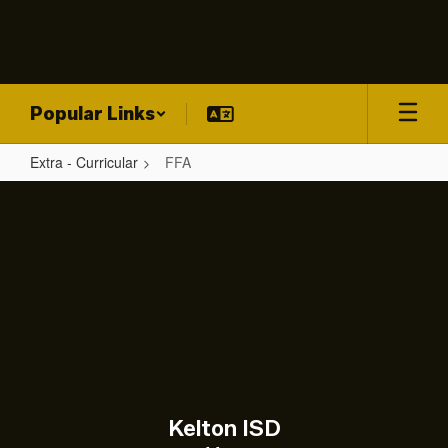
Skip
to
main
content
Popular Links
Extra - Curricular
FFA
FFA
Kelton ISD