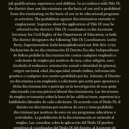
job qualifications, experience, and abilities. In accordance with Title IX,
the district does not discriminate on the basis of sex and is prohibited
from discriminating on the basis of sex in its educational programs
or activities. The prohibition against discrimination extends to
employment. Inquiries about the application of Title IX may be
referred to the district’s Title IX coordinator, to the Assistant
Secretary for Civil Rights of the Department of Education, or both.
The district designates the following Title IX Coordinators: Leslie
Berry, Superintendent, leslie.berry@keltonisd.net, 806-826-5795
Declaración de no discriminación El Distrito Escolar Independiente
de Kelton prohíbe la discriminación contra cualquier empleado o
solicitante de empleo por motivos de raza, color, religión, sexo
(incluido el embarazo, orientación sexual o identidad de género),
origen nacional, edad, discapacidad, estado militar, información
genética o cualquier otro motivo prohibido por ley. Además, el Distrito
no discrimina a un empleado o solicitante que actúe para oponerse a
dicha discriminación o participe en la investigación de una queja
relacionada con una práctica laboral discriminatoria. Las decisiones
de empleo se tomarán sobre la base de las calificaciones, experiencia y
habilidades laborales de cada solicitante. De acuerdo con el Título IX, el
distrito no discrimina por motivos de sexo y tiene prohibido
discriminar por motivos de sexo en sus programas educativas o
actividades. La prohibición de la discriminación se extiende al
empleo. Las consultas sobre la aplicación del Título IX pueden
remitirse al coordinador del Título IX del distrito, al Asistente de