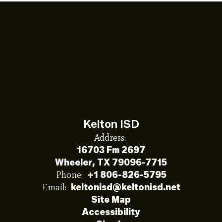
Kelton ISD
Address:
16703 Fm 2697
Wheeler, TX 79096-7715
Phone:
+1 806-826-5795
Email:
keltonisd@keltonisd.net
Site Map
Accessibility