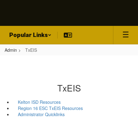
Skip
to
main
content
Popular Links
Admin
TxEIS
TxEIS
Kelton ISD Resources
Region 16 ESC TxEIS Resources
Administrator Quicklinks