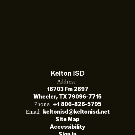
Kelton ISD
Address:
16703 Fm 2697
Wheeler, TX 79096-7715
Phone:
+1 806-826-5795
Email:
keltonisd@keltonisd.net
Site Map
Accessibility
Sign In