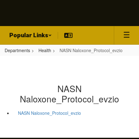
Skip
to
main
content
Popular Links
Departments
Health
NASN Naloxone_Protocol_evzio
NASN
Naloxone_Protocol_evzio
NASN Naloxone_Protocol_evzio